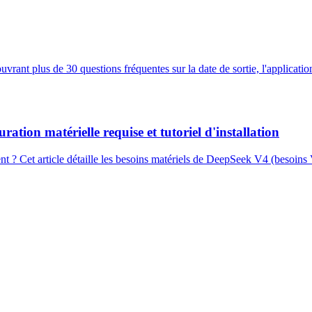
rant plus de 30 questions fréquentes sur la date de sortie, l'applicati
ion matérielle requise et tutoriel d'installation
t ? Cet article détaille les besoins matériels de DeepSeek V4 (besoins