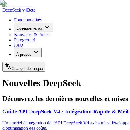
DeepSeek v4
Beta
Fonctionnalités
Architecture V4
Nouvelles & Fuites
Playground
FAQ
À propos
Changer de langue
Nouvelles DeepSeek
Découvrez les dernières nouvelles et mises
Guide API DeepSeek V4 : Intégration Rapide & Meill
Un tutoriel d'intégration de l'API DeepSeek V4 axé sur les développe
d'optimisation des coûts.