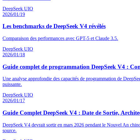
DeepSeek UIO
2026/01/19
Les benchmarks de DeepSeek V4 révélés
Comparaison des performances avec GPT-5 et Claude 3.5.
DeepSeek UIO
2026/01/18
Guide complet de programmation DeepSeek V4 : Comme
Une analyse approfondie des capacités de programmation de DeepSeek 
puissante.
DeepSeek UIO
2026/01/17
Guide Complet DeepSeek V4 : Date de Sortie, Archit
DeepSeek V4 devrait sortir en mars 2026 pendant le Nouvel An chinoi
source.