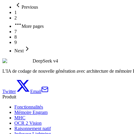
Previous
1
2
More pages
7
8
9
Next
DeepSeek v4
L'IA de codage de nouvelle génération avec architecture de mémoire
Twitter
Email
Produit
Fonctionnalités
Mémoire Engram
MHC
OCR 2 Vision
Raisonnement natif
Indexeur Lightning