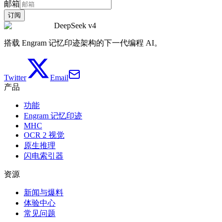
邮箱
订阅
DeepSeek v4
搭载 Engram 记忆印迹架构的下一代编程 AI。
Twitter
Email
产品
功能
Engram 记忆印迹
MHC
OCR 2 视觉
原生推理
闪电索引器
资源
新闻与爆料
体验中心
常见问题