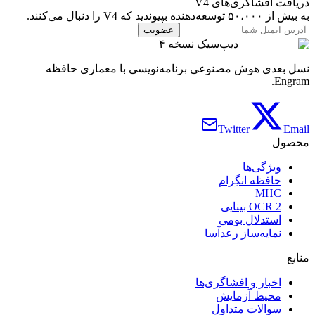
دریافت افشاگری‌های V4
به بیش از ۵۰،۰۰۰ توسعه‌دهنده بپیوندید که V4 را دنبال می‌کنند.
عضویت
دیپ‌سیک نسخه ۴
نسل بعدی هوش مصنوعی برنامه‌نویسی با معماری حافظه
Engram.
Twitter
Email
محصول
ویژگی‌ها
حافظه انگِرام
MHC
OCR 2 بینایی
استدلال بومی
نمایه‌ساز رعدآسا
منابع
اخبار و افشاگری‌ها
محیط آزمایش
سوالات متداول