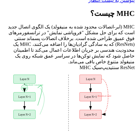
پیوستن به لیست انتظار
MHC چیست؟
MHC (ابر-اتصالات محدود شده به منیفولد) یک الگوی اتصال جدید
است که برای حل مشکل "فروپاشی نمایش" در ترانسفورمرهای
فوق عمیق طراحی شده است. برخلاف اتصالات پسماند سنتی
(ResNets) که به سادگی گرادیان‌ها را اضافه می‌کنند، MHC یک
محدودیت هندسی بر جریان اطلاعات اعمال می‌کند تا اطمینان
حاصل شود که نمایش توکن‌ها در سراسر عمق شبکه روی یک
منیفولد متنوع خاص باقی می‌ماند.
ResNet سنتی
دیپ‌سیک MHC
Layer N
Layer N
Manifold Constraint
MHC
Residual (Add)
Layer N+1
Layer N+1
Layer N+2
Layer N+2