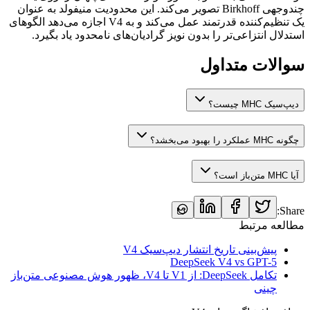
چندوجهی Birkhoff تصویر می‌کند. این محدودیت منیفولد به عنوان
یک تنظیم‌کننده قدرتمند عمل می‌کند و به V4 اجازه می‌دهد الگوهای
استدلال انتزاعی‌تر را بدون نویز گرادیان‌های نامحدود یاد بگیرد.
سوالات متداول
دیپ‌سیک MHC چیست؟
چگونه MHC عملکرد را بهبود می‌بخشد؟
آیا MHC متن‌باز است؟
Share:
مطالعه مرتبط
پیش‌بینی تاریخ انتشار دیپ‌سیک V4
DeepSeek V4 vs GPT-5
تکامل DeepSeek: از V1 تا V4، ظهور هوش مصنوعی متن‌باز
چینی