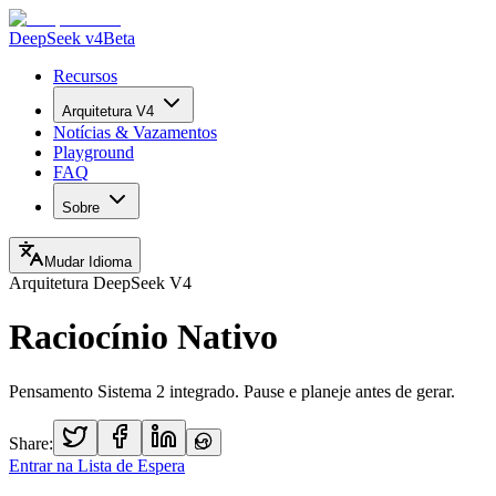
DeepSeek v4
Beta
Recursos
Arquitetura V4
Notícias & Vazamentos
Playground
FAQ
Sobre
Mudar Idioma
Arquitetura DeepSeek V4
Raciocínio Nativo
Pensamento Sistema 2 integrado. Pause e planeje antes de gerar.
Share:
Entrar na Lista de Espera