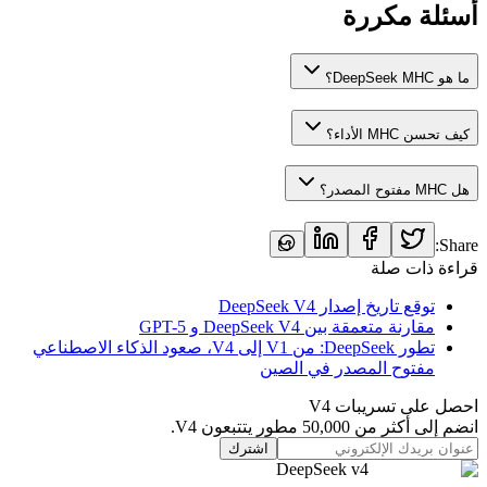
أسئلة مكررة
ما هو DeepSeek MHC؟
كيف تحسن MHC الأداء؟
هل MHC مفتوح المصدر؟
Share:
قراءة ذات صلة
توقع تاريخ إصدار DeepSeek V4
مقارنة متعمقة بين DeepSeek V4 و GPT-5
تطور DeepSeek: من V1 إلى V4، صعود الذكاء الاصطناعي
مفتوح المصدر في الصين
احصل على تسريبات V4
انضم إلى أكثر من 50,000 مطور يتتبعون V4.
اشترك
DeepSeek v4