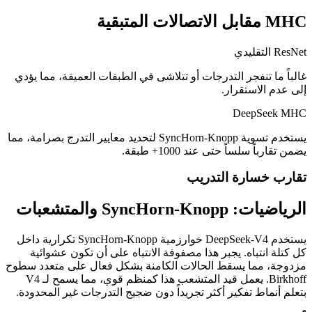
MHC مقابل الاتصالات المتبقية
ResNet التقليدي
غالباً ما تنفجر التدرجات أو تتلاشى في الطبقات العميقة، مما يؤدي
إلى عدم الاستقرار.
DeepSeek MHC
يستخدم تسوية SyncHorn-Knopp لتحديد معايير التدرج بصرامة، مما
يضمن تقارباً سلساً حتى عند 1000+ طبقة.
تقارب خسارة التدريب
الرياضيات: SyncHorn-Knopp والمتشعبات
يستخدم DeepSeek-V4 خوارزمية SyncHorn-Knopp تكرارية داخل
كل كتلة انتباه. يجبر هذا مصفوفة الانتباه على أن تكون عشوائية
مزدوجة، مما يسقط الحالات الكامنة بشكل فعال على متعدد سطوح
Birkhoff. يعمل قيد المتشعب هذا كمنظم قوي، مما يسمح لـ V4
بتعلم أنماط تفكير أكثر تجريداً دون ضجيج التدرجات غير المحدودة.