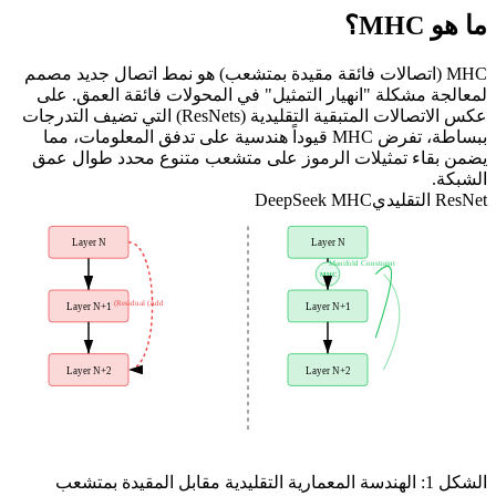
ما هو MHC؟
MHC (اتصالات فائقة مقيدة بمتشعب) هو نمط اتصال جديد مصمم
لمعالجة مشكلة "انهيار التمثيل" في المحولات فائقة العمق. على
عكس الاتصالات المتبقية التقليدية (ResNets) التي تضيف التدرجات
ببساطة، تفرض MHC قيوداً هندسية على تدفق المعلومات، مما
يضمن بقاء تمثيلات الرموز على متشعب متنوع محدد طوال عمق
الشبكة.
ResNet التقليدي
DeepSeek MHC
Layer N
Layer N
Manifold Constraint
MHC
Residual (Add)
Layer N+1
Layer N+1
Layer N+2
Layer N+2
الشكل 1: الهندسة المعمارية التقليدية مقابل المقيدة بمتشعب